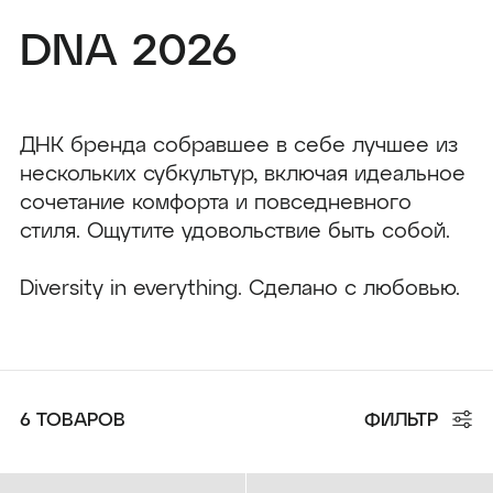
DNA 2026
HOODIE OVERSIZE "ROBOT"
T-SHIRT CLASSIC DARK GRAY
DARK GRAY
4 990 ₽
6 790 ₽
ДНК бренда собравшее в себе лучшее из
нескольких субкультур
,
включая идеальное
сочетание комфорта и повседневного
стиля.
Ощутите удовольствие быть собой
.
Diver
sity
in
everything
.
Сделано
с
любовью
.
DNA 2026
VLKN TOWER 2026
6 ТОВАРОВ
ФИЛЬТР