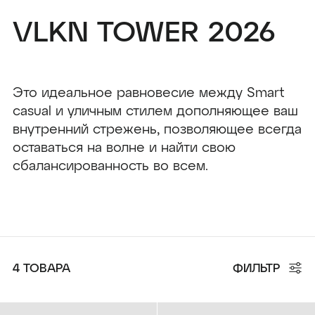
VLKN TOWER 2026
SWEATSHIRT VLKN "TOWER"
HOODIE OVERSIZE "DNA"
BLACK
GRAY
8 490 ₽
9 990 ₽
Это идеальное равновесие между
Smart
casual
и уличным стилем
дополняющее ваш
внутренний стрежень, п
озволяющее всегда
оставаться на волне
и найти свою
сбалансированность во всем.
DNA 2026
VLKN TOWER 2026
4 ТОВАРА
ФИЛЬТР